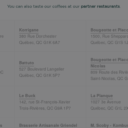
You can also taste our coffees at our
partner restaurants
.
Korrigane
Bougeotte et Placo
re
380 Rue Dorchester
1500, Rue Sheppard
Québec, QC G1K 6A7
Québec, QC G1S 1
Bougeotte et Placo
Battuto
Nicolas
527 Boulevard Langelier
QC
809 Route des Riviè
Québec, QC G1K 5P7
Saint-Nicolas, QC 
Le Buck
La Planque
142, rue St-François-Xavier
1027 3e Avenue
Trois-Rivières, QC G9A 1P7
Québec, QC G1L 2
rs
Brasserie Artisanale Griendel
M. Scoby - Kombu