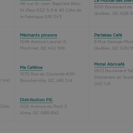
Le Monde des Bièr
48 rue St-Jean-Baptiste Baie-
9210 Boulevard de 
St-Paul G3Z 1L9 & 40 Côte de
Québec, QC G2B 
la Fabrique G1R 3V3
Méchants pinsons
Parlabas Café
1546 Avenue Laurier E,
8 Rue George-Mui
Montréal, QC H2J 1H9
Québec, QC G2N 1
Motel Abricafé
Ma Caféine
2672 Boulevard Ta
1370 Rue de Coulomb #101
Stoneham-et-Tewk
R 1H0
Boucherville, QC J4B 7J4
G3C 1J5
Distribution P.E.
-Côte
1525 Avenue du Pont S
Alma, QC G8B 6N2