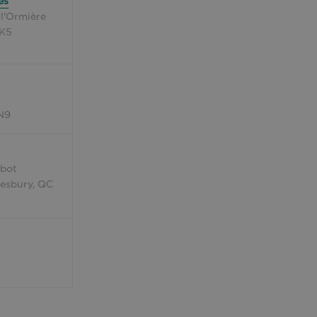
es
l'Ormière
3K5
r
N9
lbot
esbury, QC