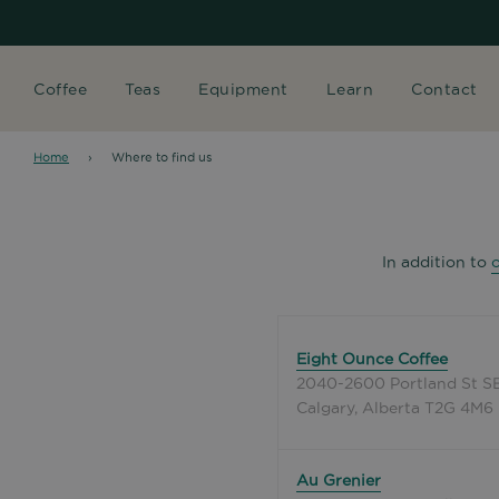
Coffee
Teas
Equipment
Learn
Contact
Home
›
Where to find us
In addition to
Eight Ounce Coffee
2040-2600 Portland St S
Calgary, Alberta T2G 4M6
Au Grenier