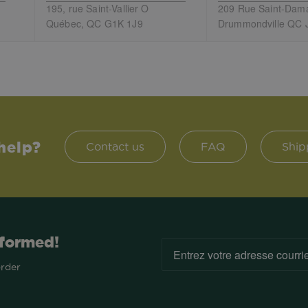
195, rue Saint-Vallier O
209 Rue Saint-Dam
Québec, QC G1K 1J9
Drummondville QC 
help?
Contact us
FAQ
Ship
nformed!
order