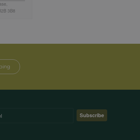
ase,
J2B 3B8
ping
Subscribe