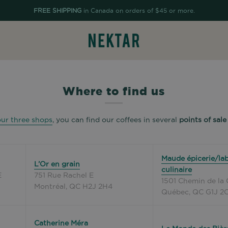
FREE SHIPPING
in Canada on orders of $45 or more.
Where to find us
our three shops
, you can find our coffees in several
points of sale
Maude épicerie/lab
L’Or en grain
culinaire
E
751 Rue Rachel E
1501 Chemin de la 
Montréal, QC H2J 2H4
Québec, QC G1J 2
Catherine Méra