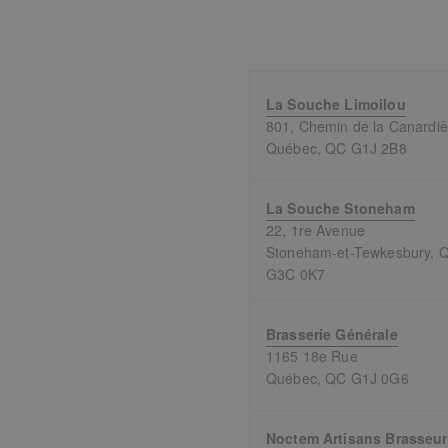
La Souche Limoilou
801, Chemin de la Canardiè
Québec, QC G1J 2B8
La Souche Stoneham
22, 1re Avenue
Stoneham-et-Tewkesbury, 
G3C 0K7
Brasserie Générale
1165 18e Rue
Québec, QC G1J 0G6
Noctem Artisans Brasseu