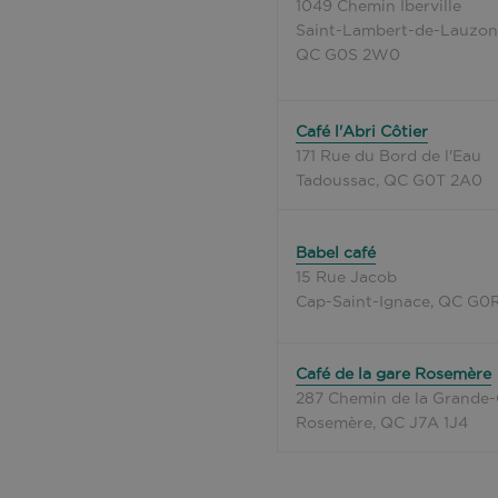
1049 Chemin Iberville
Saint-Lambert-de-Lauzon
QC G0S 2W0
Café l'Abri Côtier
171 Rue du Bord de l'Eau
Tadoussac, QC G0T 2A0
Babel café
15 Rue Jacob
Cap-Saint-Ignace, QC G0
Café de la gare Rosemère
287 Chemin de la Grande
Rosemère, QC J7A 1J4