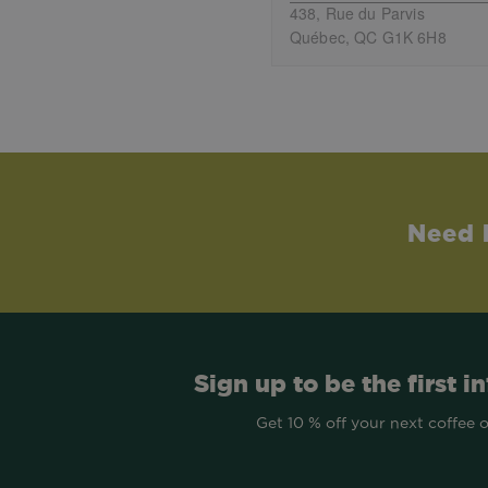
438, Rue du Parvis
Québec, QC G1K 6H8
Need 
Sign up to be the first i
Get 10 % off your next coffee 