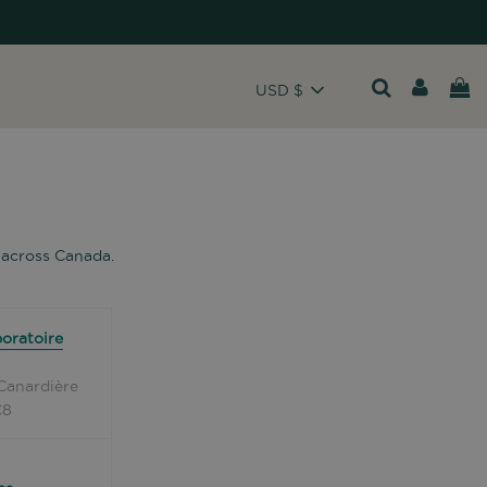
USD $
across Canada.
oratoire
Canardière
C8