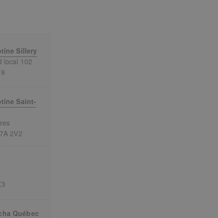
tine Sillery
 local 102
J9
tine Saint-
res
G7A 2V2
X3
cha Québec